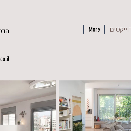
וייקטים
More
הדס 
o.il